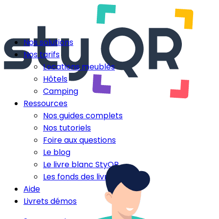
Nos solutions
Nos tarifs
Locations meublés
Hôtels
Camping
Ressources
Nos guides complets
Nos tutoriels
Foire aux questions
Le blog
Le livre blanc StyQR
Les fonds des livrets
Aide
Livrets démos