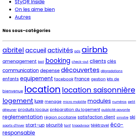
StyQR Inside
On les aime bien
Autres
Nos sous-catégories
airbnb
abritel
activités
accueil
ads
booking
clients
amenagement
clés
bail
check-out
découvertes
communication
depense
dégradations
equipement
France
enfants
facebook
gestion
kits de
location
location saisonnière
bienvenue
logement
modules
luxe
menage
micro mobilite
numéros
petit
produits locaux
préparation du logement
déjeuner
publicité payante
reglementation
ski
satisfaction client
région occitanie
sinistre
éco-
start-up
sécurité
télétravel
sports d'hiver
tarif
tripadvisor
responsable