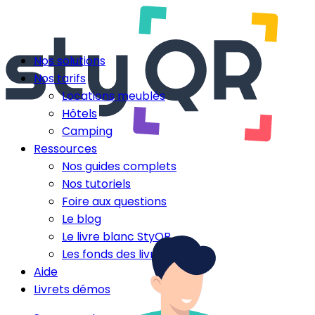
Nos solutions
Nos tarifs
Locations meublés
Hôtels
Camping
Ressources
Nos guides complets
Nos tutoriels
Foire aux questions
Le blog
Le livre blanc StyQR
Les fonds des livrets
Aide
Livrets démos