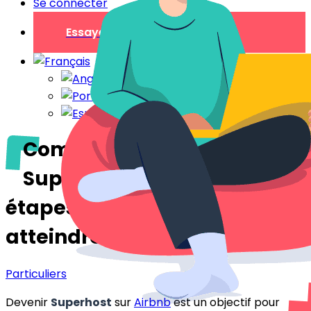
Se connecter
Essayer gratuitement
Comment devenir
Superhost sur Airbnb : Les
étapes à suivre pour
atteindre ce statut convoité
Particuliers
Devenir
Superhost
sur
Airbnb
est un objectif pour