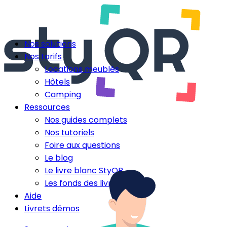
Nos solutions
Nos tarifs
Locations meublés
Hôtels
Camping
Ressources
Nos guides complets
Nos tutoriels
Foire aux questions
Le blog
Le livre blanc StyQR
Les fonds des livrets
Aide
Livrets démos