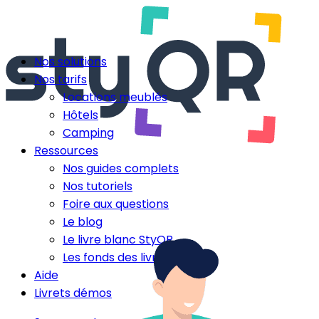
Nos solutions
Nos tarifs
Locations meublés
Hôtels
Camping
Ressources
Nos guides complets
Nos tutoriels
Foire aux questions
Le blog
Le livre blanc StyQR
Les fonds des livrets
Aide
Livrets démos