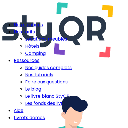
Nos solutions
Nos tarifs
Locations meublés
Hôtels
Camping
Ressources
Nos guides complets
Nos tutoriels
Foire aux questions
Le blog
Le livre blanc StyQR
Les fonds des livrets
Aide
Livrets démos