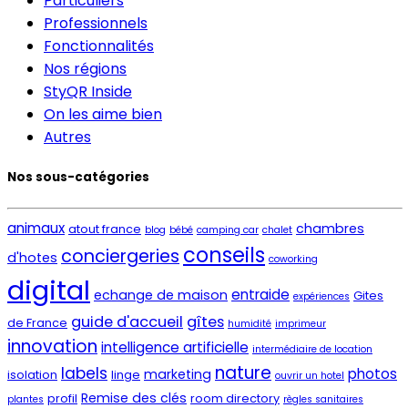
Particuliers
Professionnels
Fonctionnalités
Nos régions
StyQR Inside
On les aime bien
Autres
Nos sous-catégories
animaux
chambres
atout france
blog
bébé
camping car
chalet
conseils
conciergeries
d'hotes
coworking
digital
entraide
echange de maison
Gites
expériences
guide d'accueil
gîtes
de France
humidité
imprimeur
innovation
intelligence artificielle
intermédiaire de location
nature
labels
photos
marketing
isolation
linge
ouvrir un hotel
Remise des clés
profil
room directory
plantes
règles sanitaires