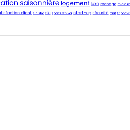
cation saisonnière
logement
luxe
menage
micro m
ski
start-up
tisfaction client
sécurité
sinistre
sports d'hiver
tarif
tripadvi