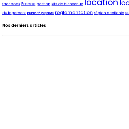
location
lo
France
facebook
gestion
kits de bienvenue
reglementation
sa
du logement
région occitanie
publicité payante
Nos derniers articles