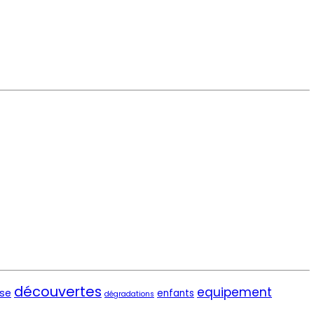
découvertes
equipement
se
enfants
dégradations