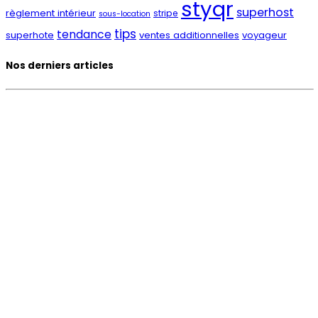
styqr
superhost
règlement intérieur
stripe
sous-location
tips
tendance
superhote
ventes additionnelles
voyageur
Nos derniers articles