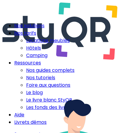
Nos solutions
Nos tarifs
Locations meublés
Hôtels
Camping
Ressources
Nos guides complets
Nos tutoriels
Foire aux questions
Le blog
Le livre blanc StyQR
Les fonds des livrets
Aide
Livrets démos