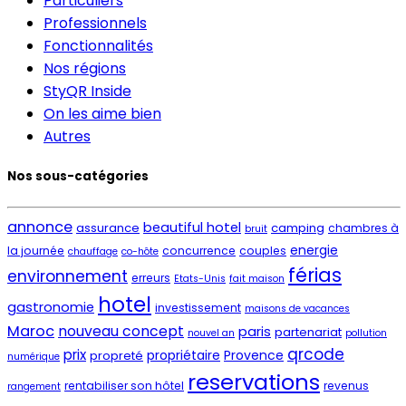
Particuliers
Professionnels
Fonctionnalités
Nos régions
StyQR Inside
On les aime bien
Autres
Nos sous-catégories
annonce
beautiful hotel
assurance
camping
chambres à
bruit
energie
la journée
concurrence
couples
chauffage
co-hôte
férias
environnement
erreurs
Etats-Unis
fait maison
hotel
gastronomie
investissement
maisons de vacances
Maroc
nouveau concept
paris
partenariat
nouvel an
pollution
qrcode
prix
propriétaire
Provence
propreté
numérique
reservations
rentabiliser son hôtel
revenus
rangement