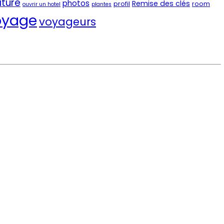
ture
photos
Remise des clés
profil
room
ouvrir un hotel
plantes
oyage
voyageurs