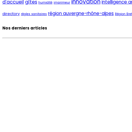
innovation
d'accueil
gîtes
intelligence ar
humidité
imprimeur
région auvergne-rhône-alpes
directory
règles sanitaires
Région Bre
Nos derniers articles