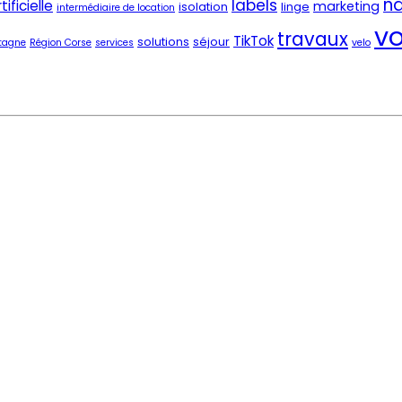
na
labels
tificielle
marketing
isolation
linge
intermédiaire de location
v
travaux
TikTok
solutions
séjour
tagne
Région Corse
services
velo