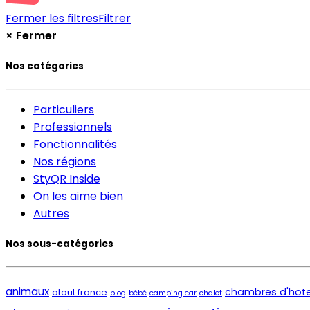
Fermer les filtres
Filtrer
×
Fermer
Nos catégories
Particuliers
Professionnels
Fonctionnalités
Nos régions
StyQR Inside
On les aime bien
Autres
Nos sous-catégories
animaux
chambres d'hot
atout france
blog
bébé
camping car
chalet