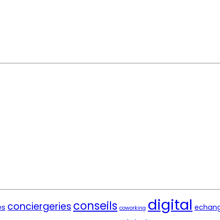
digital
conseils
conciergeries
es
echang
coworking