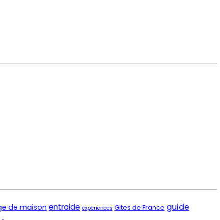
guide
entraide
e de maison
Gites de France
expériences