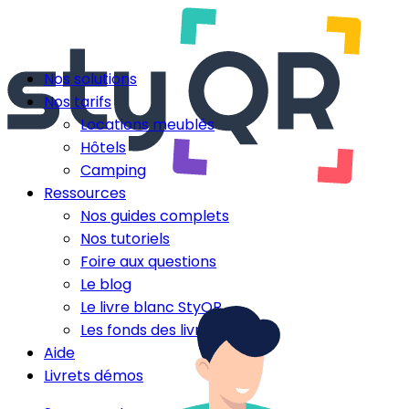
Nos solutions
Nos tarifs
Locations meublés
Hôtels
Camping
Ressources
Nos guides complets
Nos tutoriels
Foire aux questions
Le blog
Le livre blanc StyQR
Les fonds des livrets
Aide
Livrets démos