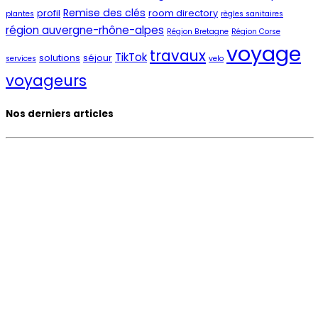
Remise des clés
profil
room directory
plantes
règles sanitaires
région auvergne-rhône-alpes
Région Bretagne
Région Corse
voyage
travaux
TikTok
solutions
séjour
services
velo
voyageurs
Nos derniers articles