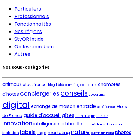
Particuliers
Professionnels
Fonctionnalités
Nos régions
StyQR Inside
On les aime bien
Autres
Nos sous-catégories
animaux
chambres
atout france
blog
bébé
camping car
chalet
conseils
conciergeries
d'hotes
coworking
digital
entraide
echange de maison
Gites
expériences
guide d'accueil
gîtes
de France
humidité
imprimeur
innovation
intelligence artificielle
intermédiaire de location
nature
labels
photos
marketing
isolation
linge
ouvrir un hotel