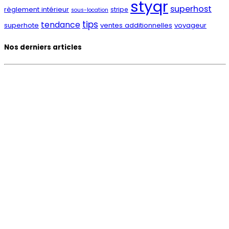
styqr
superhost
règlement intérieur
stripe
sous-location
tips
tendance
superhote
ventes additionnelles
voyageur
Nos derniers articles