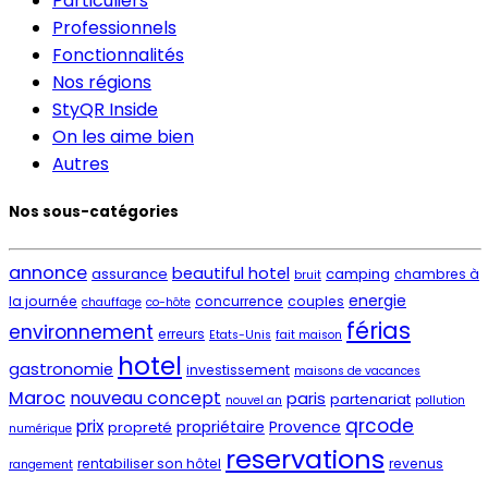
Particuliers
Professionnels
Fonctionnalités
Nos régions
StyQR Inside
On les aime bien
Autres
Nos sous-catégories
annonce
beautiful hotel
assurance
camping
chambres à
bruit
energie
la journée
concurrence
couples
chauffage
co-hôte
férias
environnement
erreurs
Etats-Unis
fait maison
hotel
gastronomie
investissement
maisons de vacances
Maroc
nouveau concept
paris
partenariat
nouvel an
pollution
qrcode
prix
propriétaire
Provence
propreté
numérique
reservations
rentabiliser son hôtel
revenus
rangement