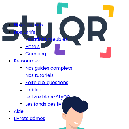
Nos solutions
Nos tarifs
Locations meublés
Hôtels
Camping
Ressources
Nos guides complets
Nos tutoriels
Foire aux questions
Le blog
Le livre blanc StyQR
Les fonds des livrets
Aide
Livrets démos