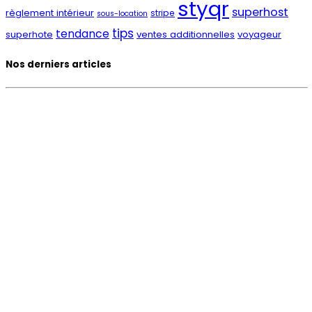
styqr
superhost
règlement intérieur
stripe
sous-location
tips
tendance
superhote
ventes additionnelles
voyageur
Nos derniers articles