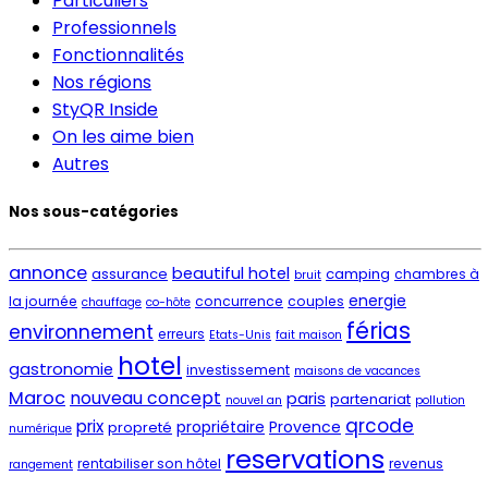
Particuliers
Professionnels
Fonctionnalités
Nos régions
StyQR Inside
On les aime bien
Autres
Nos sous-catégories
annonce
beautiful hotel
assurance
camping
chambres à
bruit
energie
la journée
concurrence
couples
chauffage
co-hôte
férias
environnement
erreurs
Etats-Unis
fait maison
hotel
gastronomie
investissement
maisons de vacances
Maroc
nouveau concept
paris
partenariat
nouvel an
pollution
qrcode
prix
propriétaire
Provence
propreté
numérique
reservations
rentabiliser son hôtel
revenus
rangement