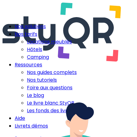
Nos solutions
Nos tarifs
Locations meublés
Hôtels
Camping
Ressources
Nos guides complets
Nos tutoriels
Foire aux questions
Le blog
Le livre blanc StyQR
Les fonds des livrets
Aide
Livrets démos