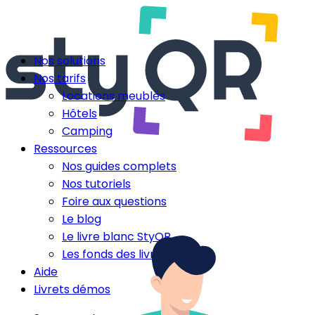
Nos solutions
Nos tarifs
Locations meublés
Hôtels
Camping
Ressources
Nos guides complets
Nos tutoriels
Foire aux questions
Le blog
Le livre blanc StyQR
Les fonds des livrets
Aide
Livrets démos