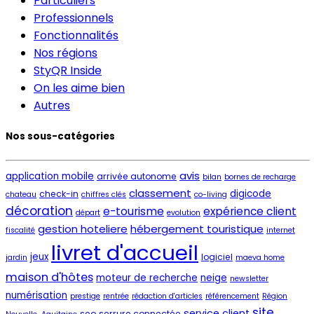
Particuliers
Professionnels
Fonctionnalités
Nos régions
StyQR Inside
On les aime bien
Autres
Nos sous-catégories
avis
application mobile
arrivée autonome
bilan
bornes de recharge
classement
digicode
check-in
chateau
chiffres clés
co-living
décoration
e-tourisme
expérience client
départ
evolution
gestion hoteliere
hébergement touristique
fiscalité
internet
livret d'accueil
jeux
logiciel
jardin
maeva home
maison d'hôtes
moteur de recherche
neige
newsletter
numérisation
prestige
rentrée
rédaction d'articles
référencement
Région
site
service client
seo
serrure connectée