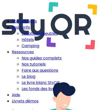
Nos solutions
Nos tarifs
Locations meublés
Hôtels
Camping
Ressources
Nos guides complets
Nos tutoriels
Foire aux questions
Le blog
Le livre blanc StyQR
Les fonds des livrets
Aide
Livrets démos