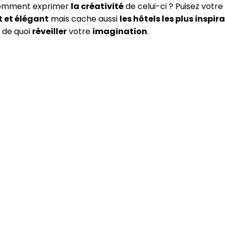
comment exprimer
la créativité
de celui-ci ? Puisez votre
t et élégant
mais cache aussi
les hôtels les plus inspir
z de quoi
réveiller
votre
imagination
.