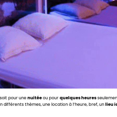
 soit pour une
nuitée
ou pour
quelques heures
seulement.
on différents thèmes, une location à l’heure, bref, un
lieu 