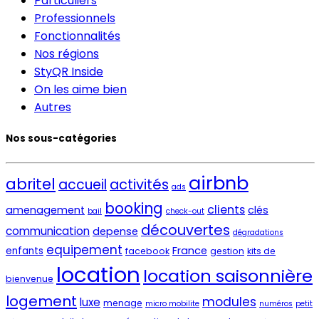
Particuliers
Professionnels
Fonctionnalités
Nos régions
StyQR Inside
On les aime bien
Autres
Nos sous-catégories
airbnb
abritel
activités
accueil
ads
booking
clients
amenagement
clés
bail
check-out
découvertes
communication
depense
dégradations
equipement
France
enfants
facebook
gestion
kits de
location
location saisonnière
bienvenue
logement
modules
luxe
menage
micro mobilite
numéros
petit