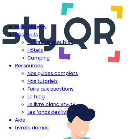
Nos solutions
Nos tarifs
Locations meublés
Hôtels
Camping
Ressources
Nos guides complets
Nos tutoriels
Foire aux questions
Le blog
Le livre blanc StyQR
Les fonds des livrets
Aide
Livrets démos