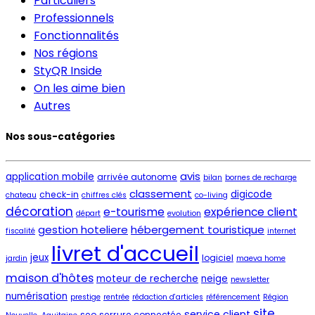
Particuliers
Professionnels
Fonctionnalités
Nos régions
StyQR Inside
On les aime bien
Autres
Nos sous-catégories
avis
application mobile
arrivée autonome
bilan
bornes de recharge
classement
digicode
check-in
chateau
chiffres clés
co-living
décoration
e-tourisme
expérience client
départ
evolution
gestion hoteliere
hébergement touristique
fiscalité
internet
livret d'accueil
jeux
logiciel
jardin
maeva home
maison d'hôtes
moteur de recherche
neige
newsletter
numérisation
prestige
rentrée
rédaction d'articles
référencement
Région
site
service client
seo
serrure connectée