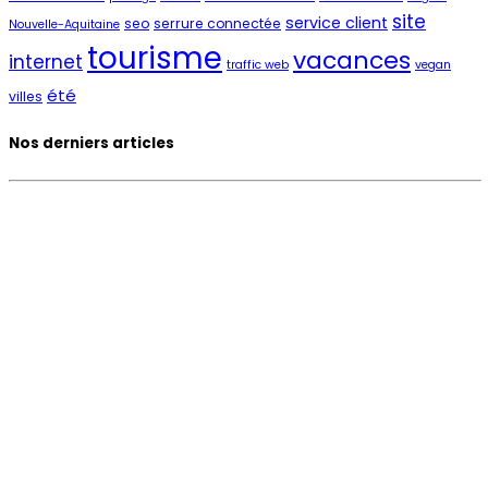
site
service client
seo
serrure connectée
Nouvelle-Aquitaine
tourisme
vacances
internet
traffic web
vegan
été
villes
Nos derniers articles