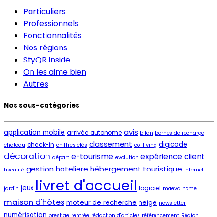
Particuliers
Professionnels
Fonctionnalités
Nos régions
StyQR Inside
On les aime bien
Autres
Nos sous-catégories
avis
application mobile
arrivée autonome
bilan
bornes de recharge
classement
digicode
check-in
chateau
chiffres clés
co-living
décoration
e-tourisme
expérience client
départ
evolution
gestion hoteliere
hébergement touristique
fiscalité
internet
livret d'accueil
jeux
logiciel
jardin
maeva home
maison d'hôtes
moteur de recherche
neige
newsletter
numérisation
prestige
rentrée
rédaction d'articles
référencement
Région