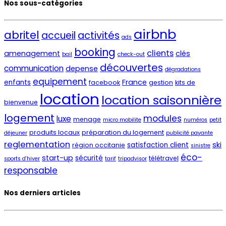
Nos sous-catégories
airbnb
abritel
activités
accueil
ads
booking
clients
amenagement
clés
bail
check-out
découvertes
communication
depense
dégradations
equipement
France
enfants
facebook
gestion
kits de
location
location saisonnière
bienvenue
logement
modules
luxe
menage
micro mobilite
numéros
petit
produits locaux
préparation du logement
déjeuner
publicité payante
reglementation
ski
satisfaction client
région occitanie
sinistre
éco-
start-up
sécurité
télétravel
sports d'hiver
tarif
tripadvisor
responsable
Nos derniers articles