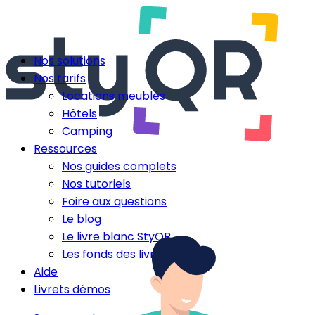
Nos solutions
Nos tarifs
Locations meublés
Hôtels
Camping
Ressources
Nos guides complets
Nos tutoriels
Foire aux questions
Le blog
Le livre blanc StyQR
Les fonds des livrets
Aide
Livrets démos