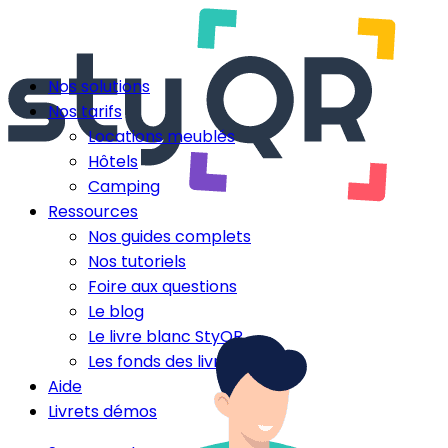
Nos solutions
Nos tarifs
Locations meublés
Hôtels
Camping
Ressources
Nos guides complets
Nos tutoriels
Foire aux questions
Le blog
Le livre blanc StyQR
Les fonds des livrets
Aide
Livrets démos