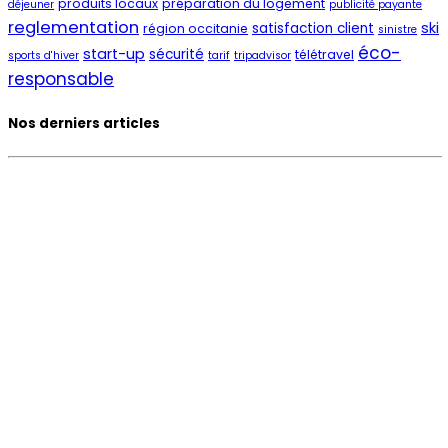
produits locaux
préparation du logement
déjeuner
publicité payante
reglementation
ski
satisfaction client
région occitanie
sinistre
éco-
start-up
sécurité
télétravel
sports d'hiver
tarif
tripadvisor
responsable
Nos derniers articles