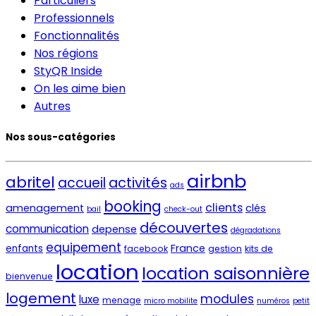
Particuliers
Professionnels
Fonctionnalités
Nos régions
StyQR Inside
On les aime bien
Autres
Nos sous-catégories
airbnb
abritel
activités
accueil
ads
booking
clients
amenagement
clés
bail
check-out
découvertes
communication
depense
dégradations
equipement
France
enfants
facebook
gestion
kits de
location
location saisonnière
bienvenue
logement
modules
luxe
menage
micro mobilite
numéros
petit