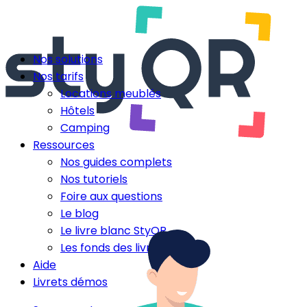
Nos solutions
Nos tarifs
Locations meublés
Hôtels
Camping
Ressources
Nos guides complets
Nos tutoriels
Foire aux questions
Le blog
Le livre blanc StyQR
Les fonds des livrets
Aide
Livrets démos