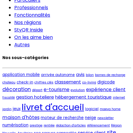
Particuliers
Professionnels
Fonctionnalités
Nos régions
StyQR Inside
On les aime bien
Autres
Nos sous-catégories
avis
application mobile
arrivée autonome
bilan
bornes de recharge
classement
digicode
check-in
chateau
chiffres clés
co-living
décoration
e-tourisme
expérience client
départ
evolution
gestion hoteliere
hébergement touristique
fiscalité
internet
livret d'accueil
jeux
logiciel
jardin
maeva home
maison d'hôtes
moteur de recherche
neige
newsletter
numérisation
prestige
rentrée
rédaction d'articles
référencement
Région
site
service client
seo
serrure connectée