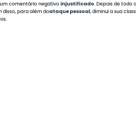
r um comentário negativo
injustificado
. Depois de todo 
m disso, para além do
ataque pessoal
, diminui a sua clas
os.