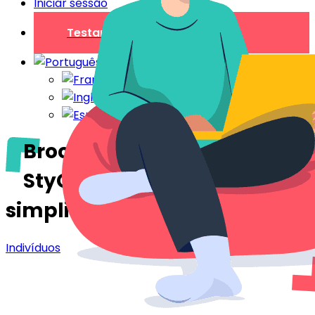
Iniciar sessão
Testar gratuitamente
Brochura de boas-vindas
StyQR: aluguer
simplificado
Indivíduos