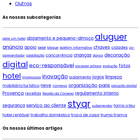
Outros
As nossas subcategorias
aluguer
alojamento e pequeno-almoço
abre um hotel
anúncio
chaves
apoio
cidades
bebé
blogue
boletim informativo
co-
decoração
crianças
concorrência
apresentador
coabitação
danos
digital
eco-responsável
fotos
escrever artigos
evolução
hotel
inovação
jogos
limpeza
isolamento
impressora
paris
organização
neve
mobiliário turístico
números
poluição digital
Provença
regulamento interno
receitas
Região da Córsega
styqr
serviço ao cliente
segurança
torna o teu
subarrendar
hotel rentável
trabalho doméstico
troca de casa
trump frança
Os nossos últimos artigos