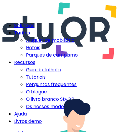
Soluções
Tarifas
Aluguer de mobiliário
Hoteis
Parques de campismo
Recursos
Guia do folheto
Tutoriais
Perguntas frequentes
O blogue
O livro branco StyQR
Os nossos modelos StyQR
Ajuda
Livros demo