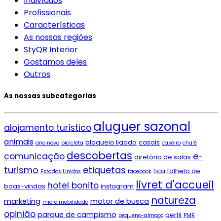
Indivíduos
Profissionais
Características
As nossas regiões
StyQR Interior
Gostamos deles
Outros
As nossas subcategorias
aluguer sazonal
alojamento turístico
animais
bloqueio ligado
casais
ano novo
bicicleta
caseiro
chalé
descobertas
e-
comunicação
diretório de salas
turismo
etiquetas
fica
folheto de
Estados Unidos
facebook
livret d'accueil
hotel bonito
boas-vindas
instagram
natureza
marketing
motor de busca
micro mobilidade
opinião
parque de campismo
perfil
pequeno-almoço
PMR