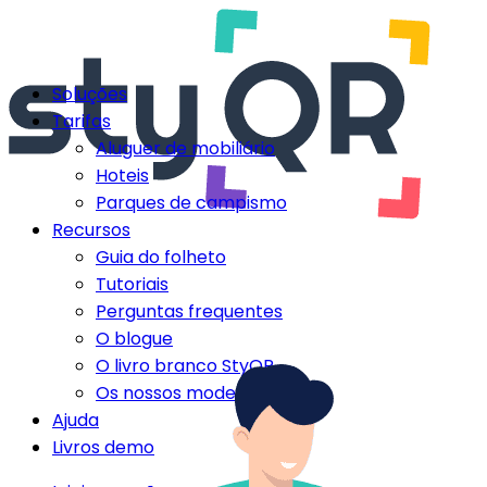
Soluções
Tarifas
Aluguer de mobiliário
Hoteis
Parques de campismo
Recursos
Guia do folheto
Tutoriais
Perguntas frequentes
O blogue
O livro branco StyQR
Os nossos modelos StyQR
Ajuda
Livros demo