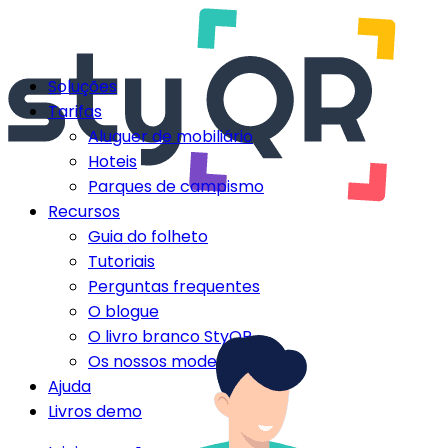
Soluções
Tarifas
Aluguer de mobiliário
Hoteis
Parques de campismo
Recursos
Guia do folheto
Tutoriais
Perguntas frequentes
O blogue
O livro branco StyQR
Os nossos modelos StyQR
Ajuda
Livros demo