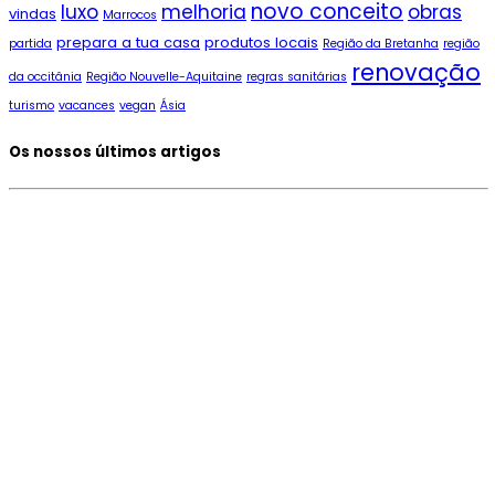
novo conceito
luxo
melhoria
obras
vindas
Marrocos
prepara a tua casa
produtos locais
partida
Região da Bretanha
região
renovação
da occitânia
Região Nouvelle-Aquitaine
regras sanitárias
turismo
vacances
vegan
Ásia
Os nossos últimos artigos