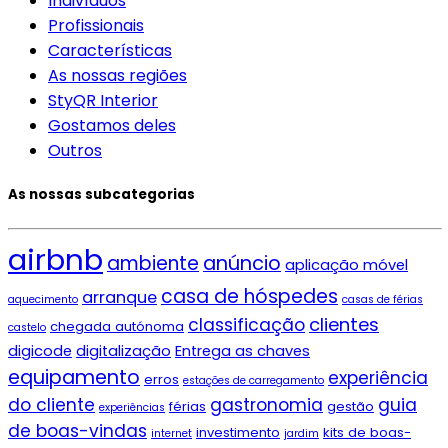
Indivíduos
Profissionais
Características
As nossas regiões
StyQR Interior
Gostamos deles
Outros
As nossas subcategorias
airbnb
ambiente
anúncio
aplicação móvel
casa de hóspedes
arranque
aquecimento
casas de férias
clientes
classificação
chegada autónoma
castelo
digicode
digitalização
Entrega as chaves
equipamento
experiência
erros
estações de carregamento
do cliente
gastronomia
guia
férias
gestão
experiências
de boas-vindas
investimento
kits de boas-
internet
jardim