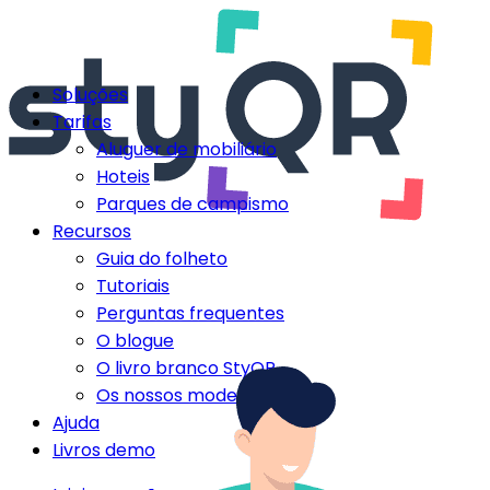
Soluções
Tarifas
Aluguer de mobiliário
Hoteis
Parques de campismo
Recursos
Guia do folheto
Tutoriais
Perguntas frequentes
O blogue
O livro branco StyQR
Os nossos modelos StyQR
Ajuda
Livros demo