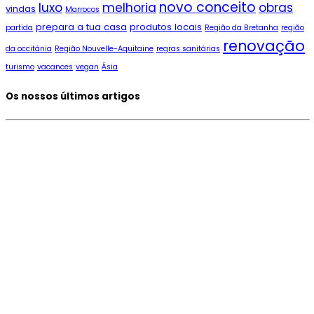
novo conceito
luxo
melhoria
obras
vindas
Marrocos
prepara a tua casa
produtos locais
partida
Região da Bretanha
região
renovação
da occitânia
Região Nouvelle-Aquitaine
regras sanitárias
turismo
vacances
vegan
Ásia
Os nossos últimos artigos