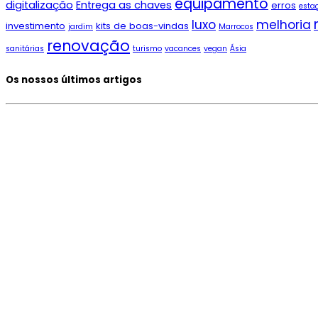
equipamento
digitalização
Entrega as chaves
erros
esta
luxo
melhoria
investimento
kits de boas-vindas
jardim
Marrocos
renovação
sanitárias
turismo
vacances
vegan
Ásia
Os nossos últimos artigos