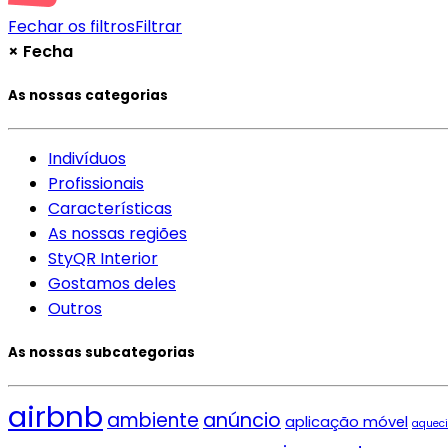
Fechar os filtros
Filtrar
×
Fecha
As nossas categorias
Indivíduos
Profissionais
Características
As nossas regiões
StyQR Interior
Gostamos deles
Outros
As nossas subcategorias
airbnb
ambiente
anúncio
aplicação móvel
aquec