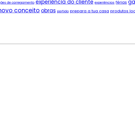
experiência do cliente
ga
férias
ções de carregamento
experiências
novo conceito
obras
prepara a tua casa
produtos lo
partida