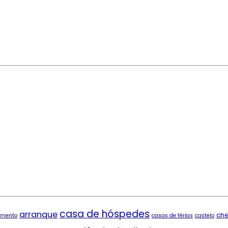
casa de hóspedes
arranque
ch
imento
casas de férias
castelo