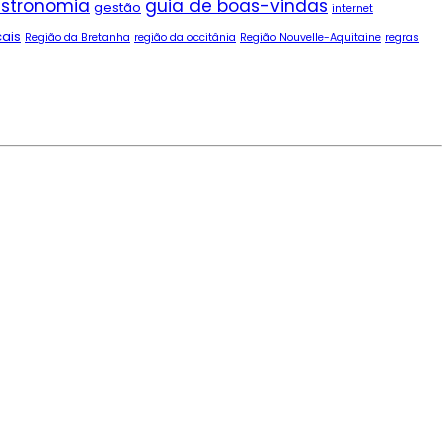
stronomia
guia de boas-vindas
gestão
internet
cais
Região da Bretanha
região da occitânia
Região Nouvelle-Aquitaine
regras