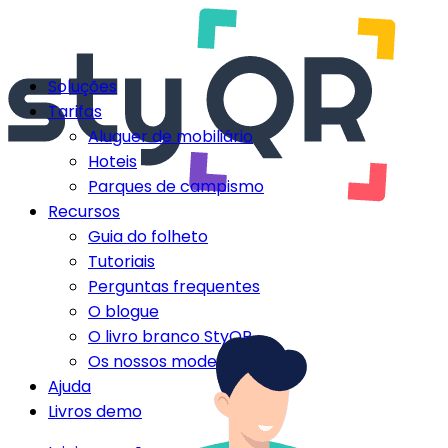
Soluções
Tarifas
Aluguer de mobiliário
Hoteis
Parques de campismo
Recursos
Guia do folheto
Tutoriais
Perguntas frequentes
O blogue
O livro branco StyQR
Os nossos modelos StyQR
Ajuda
Livros demo