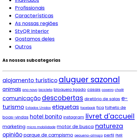
Indivíduos
Profissionais
Características
As nossas regiões
StyQR Interior
Gostamos deles
Outros
As nossas subcategorias
aluguer sazonal
alojamento turístico
animais
bloqueio ligado
casais
ano novo
bicicleta
caseiro
chalé
descobertas
e-
comunicação
diretório de salas
turismo
etiquetas
fica
folheto de
Estados Unidos
facebook
livret d'accueil
hotel bonito
boas-vindas
instagram
natureza
marketing
motor de busca
micro mobilidade
opinião
parque de campismo
perfil
pequeno-almoço
PMR