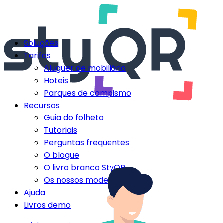
Soluções
Tarifas
Aluguer de mobiliário
Hoteis
Parques de campismo
Recursos
Guia do folheto
Tutoriais
Perguntas frequentes
O blogue
O livro branco StyQR
Os nossos modelos StyQR
Ajuda
Livros demo