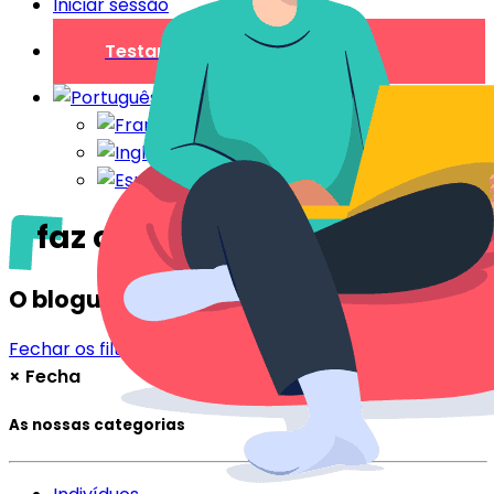
Iniciar sessão
Testar gratuitamente
faz o check-in
O blogue
Fechar os filtros
Filtrar
×
Fecha
As nossas categorias