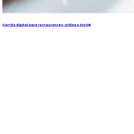
Cartão digital para restaurantes: utiliza o StyQR