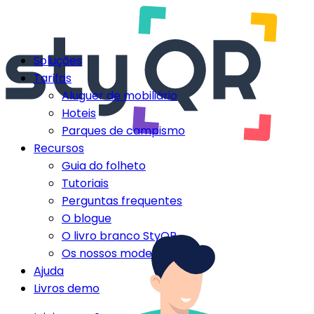
Soluções
Tarifas
Aluguer de mobiliário
Hoteis
Parques de campismo
Recursos
Guia do folheto
Tutoriais
Perguntas frequentes
O blogue
O livro branco StyQR
Os nossos modelos StyQR
Ajuda
Livros demo