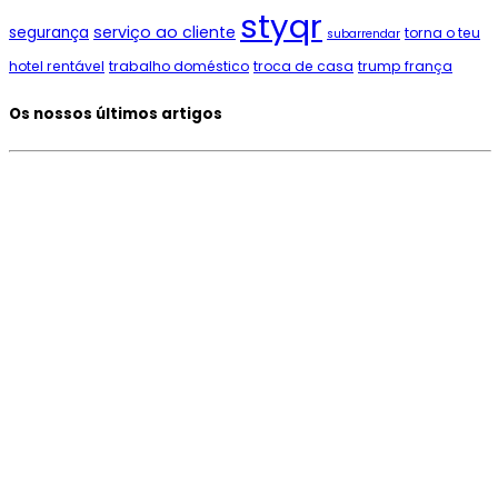
styqr
serviço ao cliente
segurança
torna o teu
subarrendar
hotel rentável
trabalho doméstico
troca de casa
trump frança
Os nossos últimos artigos