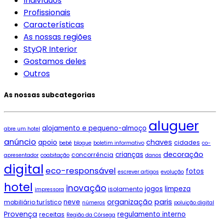
Indivíduos
Profissionais
Características
As nossas regiões
StyQR Interior
Gostamos deles
Outros
As nossas subcategorias
aluguer
alojamento e pequeno-almoço
abre um hotel
anúncio
chaves
apoio
cidades
bebé
blogue
boletim informativo
co-
decoração
crianças
concorrência
apresentador
coabitação
danos
digital
eco-responsável
fotos
escrever artigos
evolução
hotel
inovação
jogos
limpeza
isolamento
impressora
paris
organização
neve
mobiliário turístico
números
poluição digital
Provença
regulamento interno
receitas
Região da Córsega