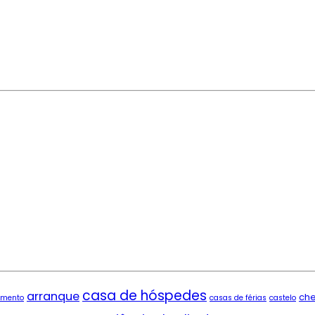
casa de hóspedes
arranque
ch
imento
casas de férias
castelo