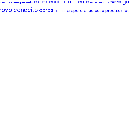
experiência do cliente
ga
férias
ções de carregamento
experiências
novo conceito
obras
prepara a tua casa
produtos lo
partida