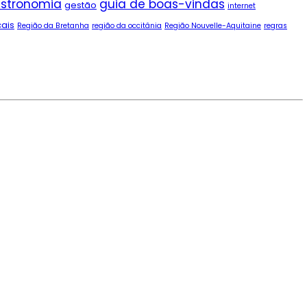
stronomia
guia de boas-vindas
gestão
internet
cais
Região da Bretanha
região da occitânia
Região Nouvelle-Aquitaine
regras