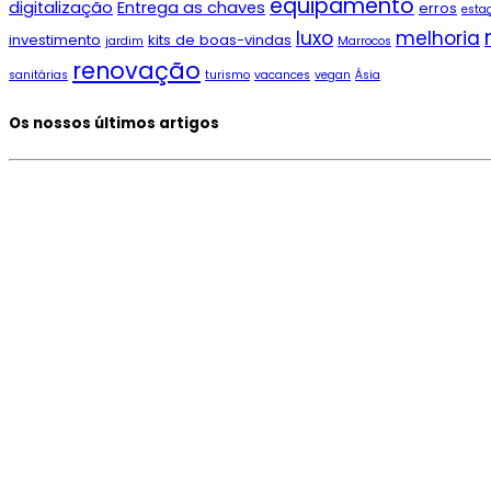
equipamento
digitalização
Entrega as chaves
erros
esta
luxo
melhoria
investimento
kits de boas-vindas
jardim
Marrocos
renovação
sanitárias
turismo
vacances
vegan
Ásia
Os nossos últimos artigos