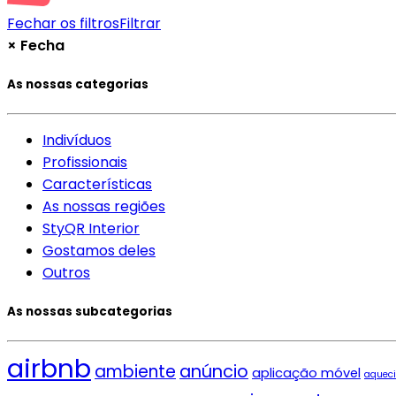
Fechar os filtros
Filtrar
×
Fecha
As nossas categorias
Indivíduos
Profissionais
Características
As nossas regiões
StyQR Interior
Gostamos deles
Outros
As nossas subcategorias
airbnb
ambiente
anúncio
aplicação móvel
aquec