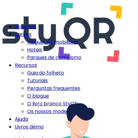
Soluções
Tarifas
Aluguer de mobiliário
Hoteis
Parques de campismo
Recursos
Guia do folheto
Tutoriais
Perguntas frequentes
O blogue
O livro branco StyQR
Os nossos modelos StyQR
Ajuda
Livros demo