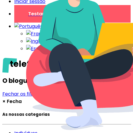
Iniciar sessão
Testar gratuitamente
teletravel
O blogue
Fechar os filtros
Filtrar
×
Fecha
As nossas categorias