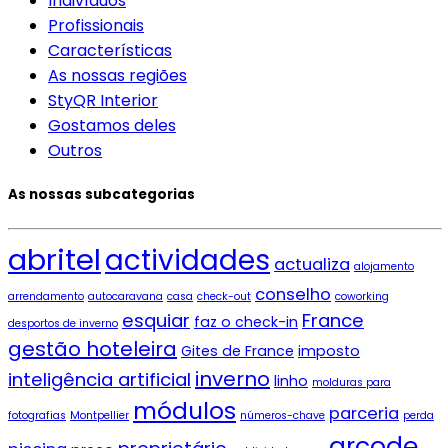
Indivíduos
Profissionais
Características
As nossas regiões
StyQR Interior
Gostamos deles
Outros
As nossas subcategorias
abritel
actividades
actualiza
alojamento
conselho
arrendamento
autocaravana
casa
check-out
coworking
esquiar
France
faz o check-in
desportos de inverno
gestão hoteleira
Gites de France
imposto
inverno
inteligência artificial
linho
molduras para
módulos
parceria
fotografias
Montpellier
números-chave
perda
qrcode