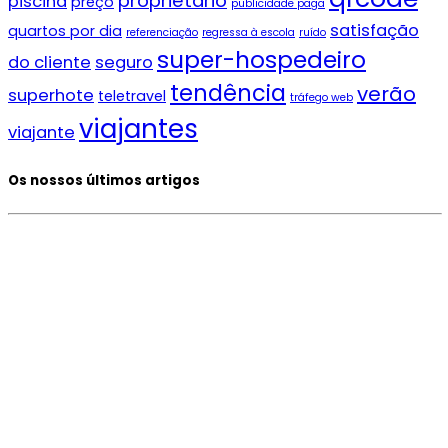
proprietário
piscina
preço
publicidade paga
satisfação
quartos por dia
referenciação
regressa à escola
ruído
super-hospedeiro
do cliente
seguro
tendência
verão
superhote
teletravel
tráfego web
viajantes
viajante
Os nossos últimos artigos