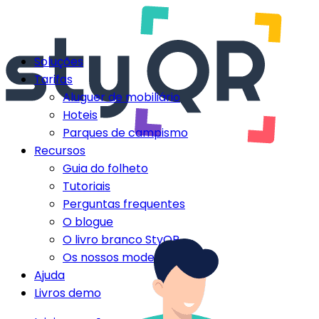
Soluções
Tarifas
Aluguer de mobiliário
Hoteis
Parques de campismo
Recursos
Guia do folheto
Tutoriais
Perguntas frequentes
O blogue
O livro branco StyQR
Os nossos modelos StyQR
Ajuda
Livros demo