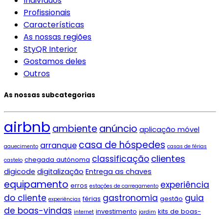
Indivíduos
Profissionais
Características
As nossas regiões
StyQR Interior
Gostamos deles
Outros
As nossas subcategorias
airbnb
ambiente
anúncio
aplicação móvel
casa de hóspedes
arranque
aquecimento
casas de férias
clientes
classificação
chegada autónoma
castelo
digicode
digitalização
Entrega as chaves
equipamento
experiência
erros
estações de carregamento
do cliente
gastronomia
guia
férias
gestão
experiências
de boas-vindas
investimento
kits de boas-
internet
jardim