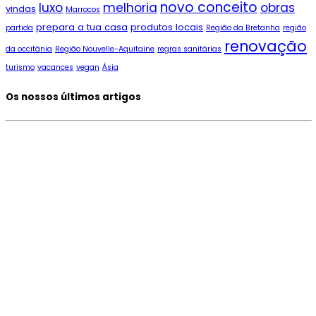
novo conceito
luxo
melhoria
obras
vindas
Marrocos
prepara a tua casa
produtos locais
partida
Região da Bretanha
região
renovação
da occitânia
Região Nouvelle-Aquitaine
regras sanitárias
turismo
vacances
vegan
Ásia
Os nossos últimos artigos