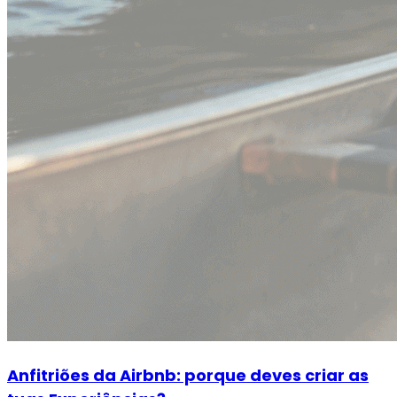
Anfitriões da Airbnb: porque deves criar as