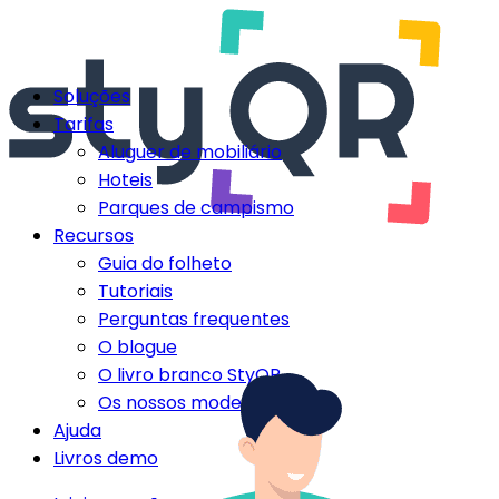
Soluções
Tarifas
Aluguer de mobiliário
Hoteis
Parques de campismo
Recursos
Guia do folheto
Tutoriais
Perguntas frequentes
O blogue
O livro branco StyQR
Os nossos modelos StyQR
Ajuda
Livros demo