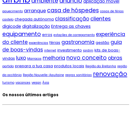
ambiente
anúncio
aplicação móvel
casa de hóspedes
arranque
aquecimento
casas de férias
clientes
classificação
chegada autónoma
castelo
digicode
digitalização
Entrega as chaves
equipamento
experiência
erros
estações de carregamento
do cliente
gastronomia
guia
férias
gestão
experiências
de boas-vindas
investimento
kits de boas-
internet
jardim
novo conceito
luxo
melhoria
obras
vindas
Marrocos
prepara a tua casa
produtos locais
partida
Região da Bretanha
região
renovação
da occitânia
Região Nouvelle-Aquitaine
regras sanitárias
turismo
vacances
vegan
Ásia
Os nossos últimos artigos