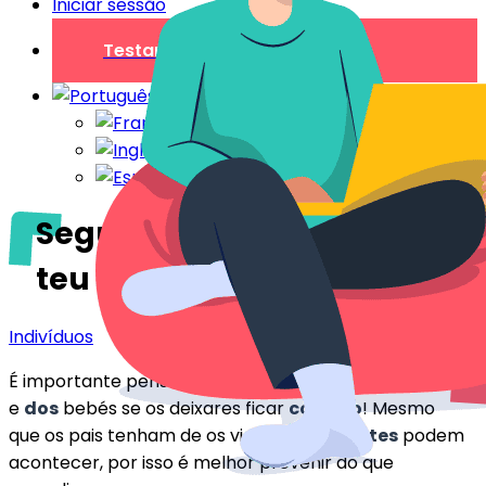
Iniciar sessão
Testar gratuitamente
Segurança das crianças no
teu imóvel alugado
Indivíduos
É importante pensar na
segurança das crianças
e
dos
bebés se os deixares ficar
contigo
! Mesmo
que os pais tenham de os vigiar,
os acidentes
podem
acontecer, por isso é melhor prevenir do que