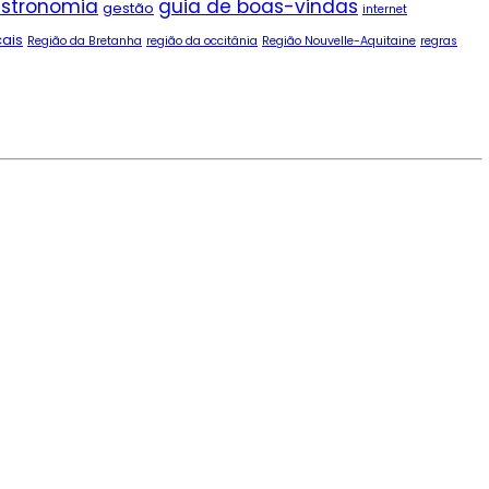
stronomia
guia de boas-vindas
gestão
internet
cais
Região da Bretanha
região da occitânia
Região Nouvelle-Aquitaine
regras