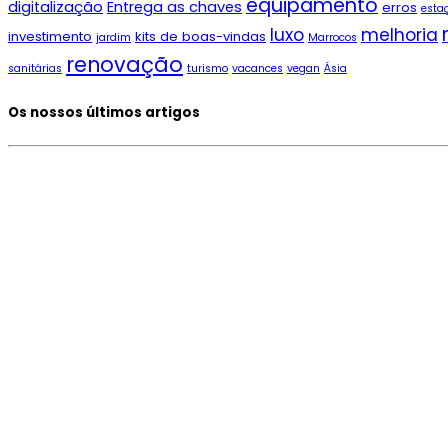
equipamento
digitalização
Entrega as chaves
erros
esta
luxo
melhoria
investimento
kits de boas-vindas
jardim
Marrocos
renovação
sanitárias
turismo
vacances
vegan
Ásia
Os nossos últimos artigos