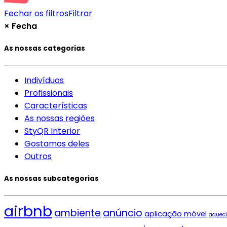
Fechar os filtros
Filtrar
×
Fecha
As nossas categorias
Indivíduos
Profissionais
Características
As nossas regiões
StyQR Interior
Gostamos deles
Outros
As nossas subcategorias
airbnb
ambiente
anúncio
aplicação móvel
aquec