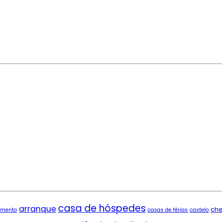
casa de hóspedes
arranque
ch
imento
casas de férias
castelo