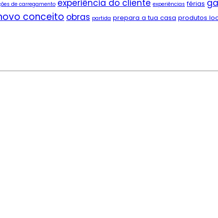
experiência do cliente
ga
férias
ções de carregamento
experiências
novo conceito
obras
prepara a tua casa
produtos lo
partida