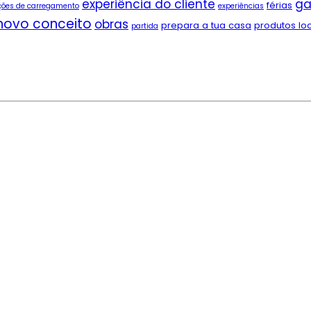
experiência do cliente
ga
férias
ções de carregamento
experiências
novo conceito
obras
prepara a tua casa
produtos lo
partida