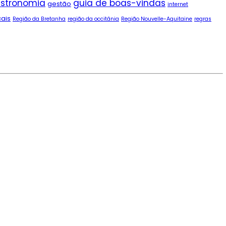
stronomia
guia de boas-vindas
gestão
internet
cais
Região da Bretanha
região da occitânia
Região Nouvelle-Aquitaine
regras