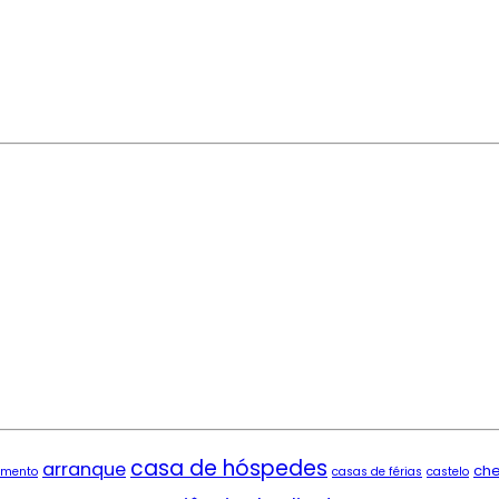
casa de hóspedes
arranque
ch
imento
casas de férias
castelo