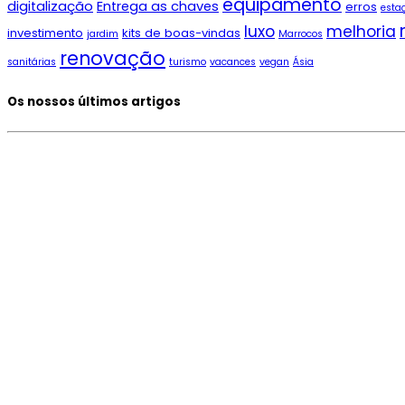
equipamento
digitalização
Entrega as chaves
erros
esta
luxo
melhoria
investimento
kits de boas-vindas
jardim
Marrocos
renovação
sanitárias
turismo
vacances
vegan
Ásia
Os nossos últimos artigos