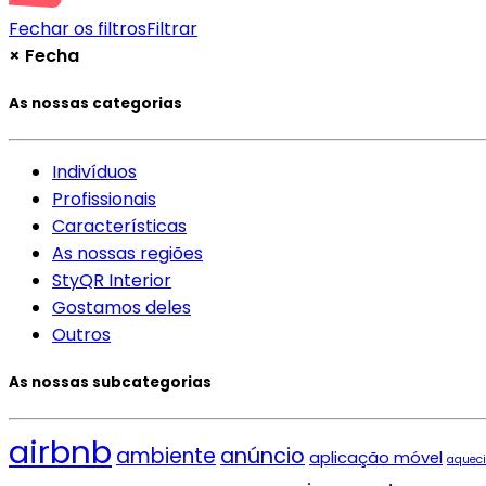
Fechar os filtros
Filtrar
×
Fecha
As nossas categorias
Indivíduos
Profissionais
Características
As nossas regiões
StyQR Interior
Gostamos deles
Outros
As nossas subcategorias
airbnb
ambiente
anúncio
aplicação móvel
aquec