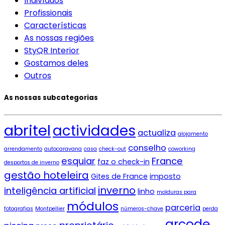
Indivíduos
Profissionais
Características
As nossas regiões
StyQR Interior
Gostamos deles
Outros
As nossas subcategorias
abritel
actividades
actualiza
alojamento
conselho
arrendamento
autocaravana
casa
check-out
coworking
esquiar
France
faz o check-in
desportos de inverno
gestão hoteleira
Gites de France
imposto
inverno
inteligência artificial
linho
molduras para
módulos
parceria
fotografias
Montpellier
números-chave
perda
qrcode