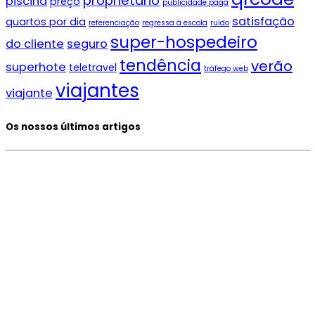
proprietário
piscina
preço
publicidade paga
satisfação
quartos por dia
referenciação
regressa à escola
ruído
super-hospedeiro
do cliente
seguro
tendência
verão
superhote
teletravel
tráfego web
viajantes
viajante
Os nossos últimos artigos