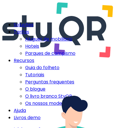
Soluções
Tarifas
Aluguer de mobiliário
Hoteis
Parques de campismo
Recursos
Guia do folheto
Tutoriais
Perguntas frequentes
O blogue
O livro branco StyQR
Os nossos modelos StyQR
Ajuda
Livros demo