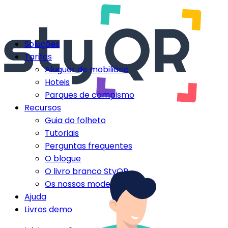
Soluções
Tarifas
Aluguer de mobiliário
Hoteis
Parques de campismo
Recursos
Guia do folheto
Tutoriais
Perguntas frequentes
O blogue
O livro branco StyQR
Os nossos modelos StyQR
Ajuda
Livros demo