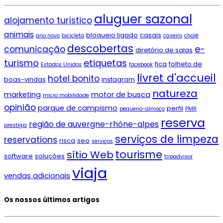
aluguer sazonal
alojamento turístico
animais
bloqueio ligado
casais
ano novo
bicicleta
caseiro
chalé
descobertas
e-
comunicação
diretório de salas
turismo
etiquetas
fica
folheto de
Estados Unidos
facebook
livret d'accueil
hotel bonito
boas-vindas
instagram
natureza
marketing
motor de busca
micro mobilidade
opinião
parque de campismo
perfil
pequeno-almoço
PMR
reserva
região de auvergne-rhône-alpes
prestígio
serviços de limpeza
reservations
risca
seo
serviços
tourisme
sítio Web
software
soluções
tripadvisor
viaja
vendas adicionais
Os nossos últimos artigos