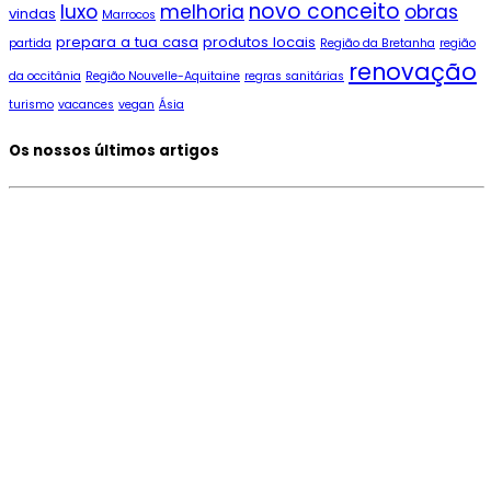
novo conceito
luxo
melhoria
obras
vindas
Marrocos
prepara a tua casa
produtos locais
partida
Região da Bretanha
região
renovação
da occitânia
Região Nouvelle-Aquitaine
regras sanitárias
turismo
vacances
vegan
Ásia
Os nossos últimos artigos