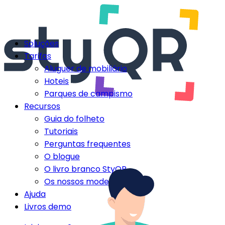
Soluções
Tarifas
Aluguer de mobiliário
Hoteis
Parques de campismo
Recursos
Guia do folheto
Tutoriais
Perguntas frequentes
O blogue
O livro branco StyQR
Os nossos modelos StyQR
Ajuda
Livros demo