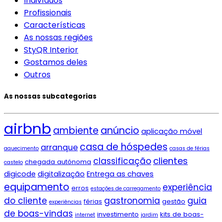
Indivíduos
Profissionais
Características
As nossas regiões
StyQR Interior
Gostamos deles
Outros
As nossas subcategorias
airbnb
ambiente
anúncio
aplicação móvel
casa de hóspedes
arranque
aquecimento
casas de férias
clientes
classificação
chegada autónoma
castelo
digicode
digitalização
Entrega as chaves
equipamento
experiência
erros
estações de carregamento
do cliente
gastronomia
guia
férias
gestão
experiências
de boas-vindas
investimento
kits de boas-
internet
jardim