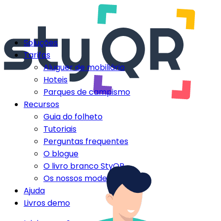
Soluções
Tarifas
Aluguer de mobiliário
Hoteis
Parques de campismo
Recursos
Guia do folheto
Tutoriais
Perguntas frequentes
O blogue
O livro branco StyQR
Os nossos modelos StyQR
Ajuda
Livros demo