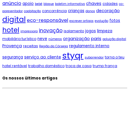
anúncio
chaves
apoio
cidades
bebé
blogue
boletim informativo
co-
decoração
crianças
concorrência
apresentador
coabitação
danos
digital
eco-responsável
fotos
escrever artigos
evolução
hotel
inovação
jogos
limpeza
isolamento
impressora
paris
organização
neve
mobiliário turístico
números
poluição digital
Provença
regulamento interno
receitas
Região da Córsega
styqr
serviço ao cliente
segurança
torna o teu
subarrendar
hotel rentável
trabalho doméstico
troca de casa
trump frança
Os nossos últimos artigos