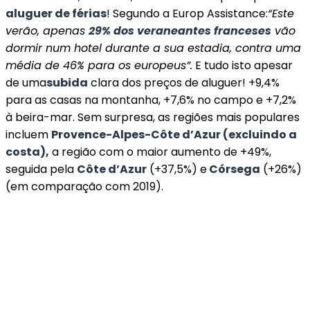
aluguer de férias
! Segundo a Europ Assistance:
“Este
verão, apenas
29% dos veraneantes franceses
vão
dormir num hotel durante a sua estadia, contra uma
média de 46% para os europeus”.
E tudo isto apesar
de uma
subida
clara dos preços de aluguer! +9,4%
para as casas na montanha, +7,6% no campo e +7,2%
à beira-mar. Sem surpresa, as regiões mais populares
incluem
Provence-Alpes-Côte d’Azur (excluindo a
costa),
a região com o maior aumento de +49%,
seguida pela
Côte d’Azur
(+37,5%) e
Córsega
(+26%)
(em comparação com 2019).