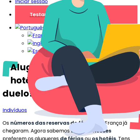
Iniciar sessão
Testar gratuitamente
Alugueres de temporada e
hotéis: quem ganha o
duelo?
Indivíduos
Os
números das reservas de
férias
em França já
chegaram. Agora sabemos se os
franceses
preferem os alugueres
de férias
ou
os hotéis
. Tens