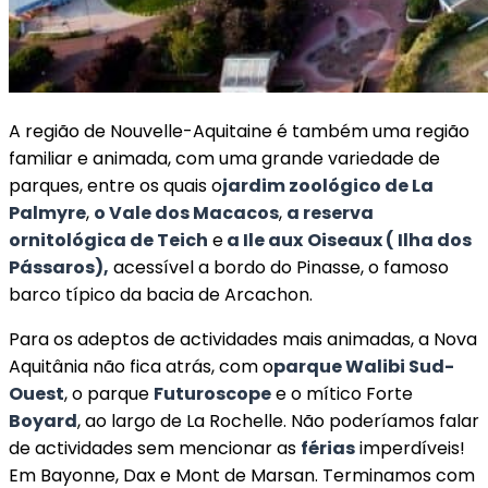
A região de Nouvelle-Aquitaine é também uma região
familiar e animada, com uma grande variedade de
parques, entre os quais o
jardim zoológico de La
Palmyre
,
o Vale dos Macacos
,
a reserva
ornitológica de Teich
e
a Ile aux
Oiseaux (
Ilha dos
Pássaros),
acessível a bordo do Pinasse, o famoso
barco típico da bacia de Arcachon.
Para os adeptos de actividades mais animadas, a Nova
Aquitânia não fica atrás, com o
parque Walibi Sud-
Ouest
, o parque
Futuroscope
e o mítico Forte
Boyard
, ao largo de La Rochelle. Não poderíamos falar
de actividades sem mencionar as
férias
imperdíveis!
Em Bayonne, Dax e Mont de Marsan. Terminamos com