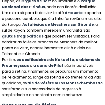
Depois, as
Orgues de Bort
no Limousin e o
Parque
Nacional dos Pirinéus
, onde não ficarás desiludido.
Um extra só para ti: desvia-te até
Artouste
e apanha
o pequeno comboio, que é a linha ferroviária mais alta
da Europa.
As falésias de Meschers
sur Gironde
, a
sul de Royan, também merecem uma visita. São
grutas troglodíticas
que podem ser visitadas. Para
admirar as falésias brancas de Meschers do melhor
ponto de vista, aconselhamos-te a ir à aldeia de
Talmont sur Gironde.
Por fim,
os desfiladeiros de Kakuetta
,
o abismo de
Proumeyssac
e
a duna de Pilat
são imperdíveis
para a retina. Finalmente, se procuras um momento
de relaxamento, longe da rotina e do frenesim da vida
quotidiana, o
vale de Vézère ou os Monts d’Ambazac
satisfarão a tua necessidade de regresso à
simplicidade e ao contacto com a natureza.