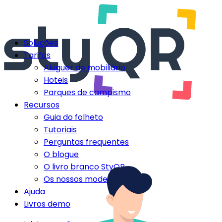
Soluções
Tarifas
Aluguer de mobiliário
Hoteis
Parques de campismo
Recursos
Guia do folheto
Tutoriais
Perguntas frequentes
O blogue
O livro branco StyQR
Os nossos modelos StyQR
Ajuda
Livros demo