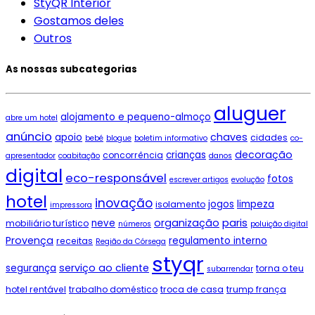
StyQR Interior
Gostamos deles
Outros
As nossas subcategorias
aluguer
alojamento e pequeno-almoço
abre um hotel
anúncio
chaves
apoio
cidades
bebé
blogue
boletim informativo
co-
decoração
crianças
concorrência
apresentador
coabitação
danos
digital
eco-responsável
fotos
escrever artigos
evolução
hotel
inovação
jogos
limpeza
isolamento
impressora
paris
organização
neve
mobiliário turístico
números
poluição digital
Provença
regulamento interno
receitas
Região da Córsega
styqr
serviço ao cliente
segurança
torna o teu
subarrendar
hotel rentável
trabalho doméstico
troca de casa
trump frança