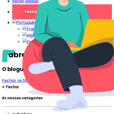
Iniciar sessão
Testar gratuitamente
abre um hotel
O blogue
Fechar os filtros
Filtrar
×
Fecha
As nossas categorias