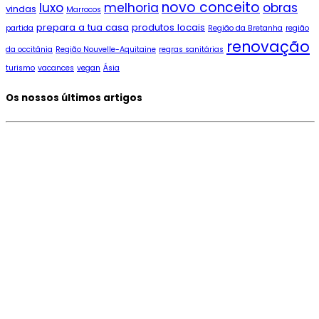
novo conceito
luxo
melhoria
obras
vindas
Marrocos
prepara a tua casa
produtos locais
partida
Região da Bretanha
região
renovação
da occitânia
Região Nouvelle-Aquitaine
regras sanitárias
turismo
vacances
vegan
Ásia
Os nossos últimos artigos