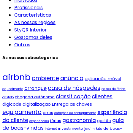
Indivíduos
Profissionais
Características
As nossas regiões
StyQR Interior
Gostamos deles
Outros
As nossas subcategorias
airbnb
ambiente
anúncio
aplicação móvel
casa de hóspedes
arranque
aquecimento
casas de férias
clientes
classificação
chegada autónoma
castelo
digicode
digitalização
Entrega as chaves
equipamento
experiência
erros
estações de carregamento
do cliente
gastronomia
guia
férias
gestão
experiências
de boas-vindas
investimento
kits de boas-
internet
jardim