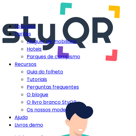
Soluções
Tarifas
Aluguer de mobiliário
Hoteis
Parques de campismo
Recursos
Guia do folheto
Tutoriais
Perguntas frequentes
O blogue
O livro branco StyQR
Os nossos modelos StyQR
Ajuda
Livros demo