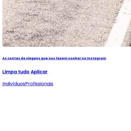
As contas de viagens que nos fazem sonhar no Instagram
Limpa tudo
Aplicar
Indivíduos
Profissionais