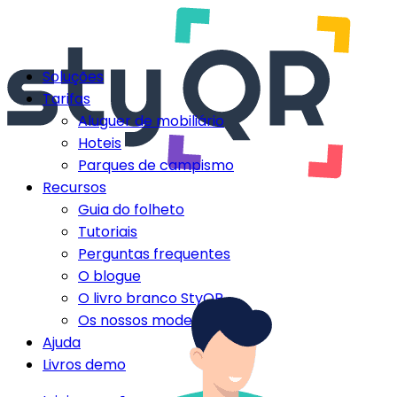
Soluções
Tarifas
Aluguer de mobiliário
Hoteis
Parques de campismo
Recursos
Guia do folheto
Tutoriais
Perguntas frequentes
O blogue
O livro branco StyQR
Os nossos modelos StyQR
Ajuda
Livros demo