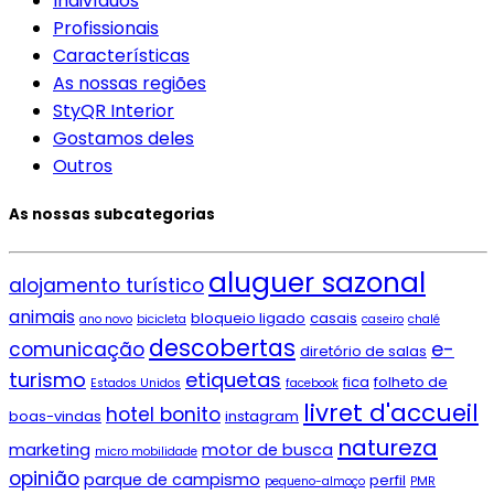
Indivíduos
Profissionais
Características
As nossas regiões
StyQR Interior
Gostamos deles
Outros
As nossas subcategorias
aluguer sazonal
alojamento turístico
animais
bloqueio ligado
casais
ano novo
bicicleta
caseiro
chalé
descobertas
e-
comunicação
diretório de salas
turismo
etiquetas
fica
folheto de
Estados Unidos
facebook
livret d'accueil
hotel bonito
boas-vindas
instagram
natureza
marketing
motor de busca
micro mobilidade
opinião
parque de campismo
perfil
pequeno-almoço
PMR