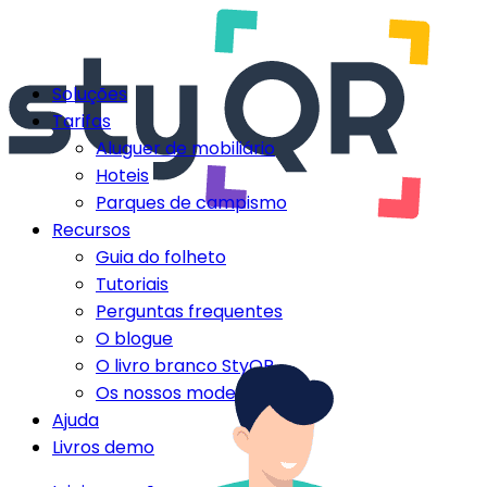
Soluções
Tarifas
Aluguer de mobiliário
Hoteis
Parques de campismo
Recursos
Guia do folheto
Tutoriais
Perguntas frequentes
O blogue
O livro branco StyQR
Os nossos modelos StyQR
Ajuda
Livros demo