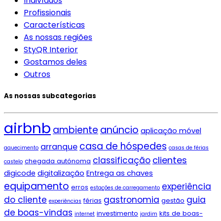
Indivíduos
Profissionais
Características
As nossas regiões
StyQR Interior
Gostamos deles
Outros
As nossas subcategorias
airbnb
ambiente
anúncio
aplicação móvel
casa de hóspedes
arranque
aquecimento
casas de férias
clientes
classificação
chegada autónoma
castelo
digicode
digitalização
Entrega as chaves
equipamento
experiência
erros
estações de carregamento
do cliente
gastronomia
guia
férias
gestão
experiências
de boas-vindas
investimento
kits de boas-
internet
jardim