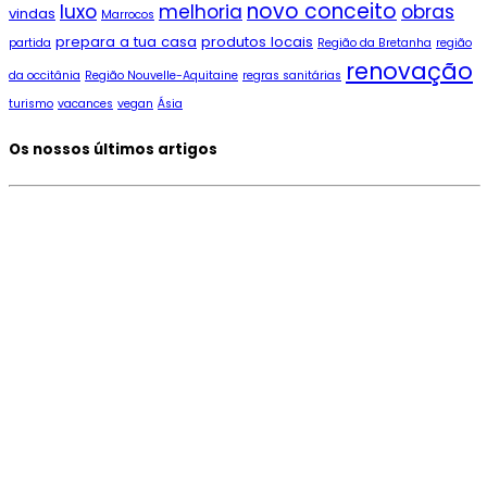
novo conceito
luxo
melhoria
obras
vindas
Marrocos
prepara a tua casa
produtos locais
partida
Região da Bretanha
região
renovação
da occitânia
Região Nouvelle-Aquitaine
regras sanitárias
turismo
vacances
vegan
Ásia
Os nossos últimos artigos