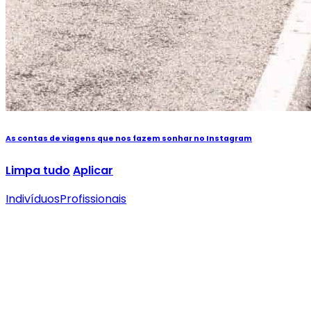
As contas de viagens que nos fazem sonhar no Instagram
Limpa tudo
Aplicar
Indivíduos
Profissionais