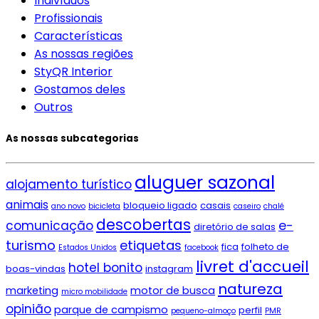
Indivíduos
Profissionais
Características
As nossas regiões
StyQR Interior
Gostamos deles
Outros
As nossas subcategorias
aluguer sazonal
alojamento turístico
animais
bloqueio ligado
casais
ano novo
bicicleta
caseiro
chalé
descobertas
e-
comunicação
diretório de salas
turismo
etiquetas
fica
folheto de
Estados Unidos
facebook
livret d'accueil
hotel bonito
boas-vindas
instagram
natureza
marketing
motor de busca
micro mobilidade
opinião
parque de campismo
perfil
pequeno-almoço
PMR