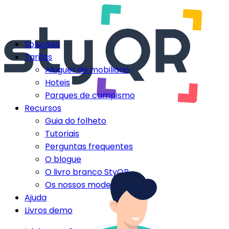
Soluções
Tarifas
Aluguer de mobiliário
Hoteis
Parques de campismo
Recursos
Guia do folheto
Tutoriais
Perguntas frequentes
O blogue
O livro branco StyQR
Os nossos modelos StyQR
Ajuda
Livros demo