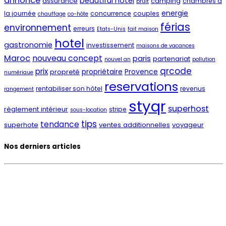
annonce
beautiful hotel
assurance
camping
chambres à
bruit
energie
la journée
concurrence
couples
chauffage
co-hôte
férias
environnement
erreurs
Etats-Unis
fait maison
hotel
gastronomie
investissement
maisons de vacances
Maroc
nouveau concept
paris
partenariat
nouvel an
pollution
qrcode
prix
propriétaire
Provence
propreté
numérique
reservations
rentabiliser son hôtel
revenus
rangement
styqr
superhost
règlement intérieur
stripe
sous-location
tips
tendance
superhote
ventes additionnelles
voyageur
Nos derniers articles