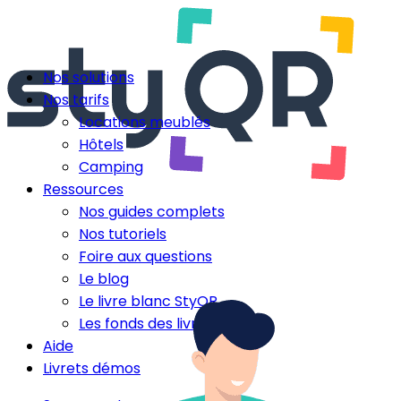
Nos solutions
Nos tarifs
Locations meublés
Hôtels
Camping
Ressources
Nos guides complets
Nos tutoriels
Foire aux questions
Le blog
Le livre blanc StyQR
Les fonds des livrets
Aide
Livrets démos