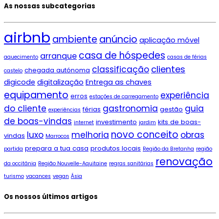
As nossas subcategorias
airbnb
ambiente
anúncio
aplicação móvel
casa de hóspedes
arranque
aquecimento
casas de férias
clientes
classificação
chegada autónoma
castelo
digicode
digitalização
Entrega as chaves
equipamento
experiência
erros
estações de carregamento
do cliente
gastronomia
guia
férias
gestão
experiências
de boas-vindas
investimento
kits de boas-
internet
jardim
novo conceito
luxo
melhoria
obras
vindas
Marrocos
prepara a tua casa
produtos locais
partida
Região da Bretanha
região
renovação
da occitânia
Região Nouvelle-Aquitaine
regras sanitárias
turismo
vacances
vegan
Ásia
Os nossos últimos artigos