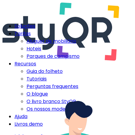
Soluções
Tarifas
Aluguer de mobiliário
Hoteis
Parques de campismo
Recursos
Guia do folheto
Tutoriais
Perguntas frequentes
O blogue
O livro branco StyQR
Os nossos modelos StyQR
Ajuda
Livros demo