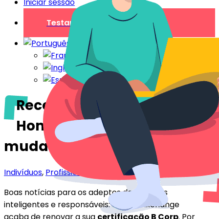
Iniciar sessão
Testar gratuitamente
Recertificação B Corp para
HomeExchange: o que
muda?
Indivíduos
,
Profissionais
Boas notícias para os adeptos das viagens
inteligentes e responsáveis: a HomeExchange
acaba de renovar a sua
certificação B Corp
. Por