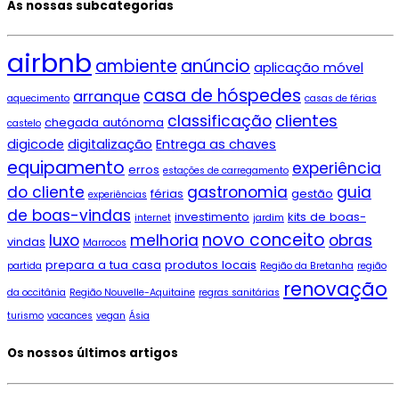
As nossas subcategorias
airbnb
ambiente
anúncio
aplicação móvel
casa de hóspedes
arranque
aquecimento
casas de férias
clientes
classificação
chegada autónoma
castelo
digicode
digitalização
Entrega as chaves
equipamento
experiência
erros
estações de carregamento
do cliente
gastronomia
guia
férias
gestão
experiências
de boas-vindas
investimento
kits de boas-
internet
jardim
novo conceito
luxo
melhoria
obras
vindas
Marrocos
prepara a tua casa
produtos locais
partida
Região da Bretanha
região
renovação
da occitânia
Região Nouvelle-Aquitaine
regras sanitárias
turismo
vacances
vegan
Ásia
Os nossos últimos artigos