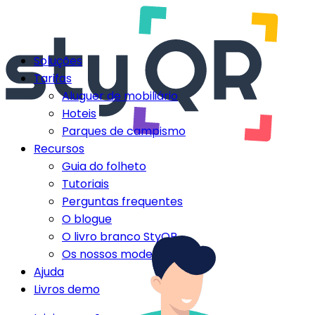
Soluções
Tarifas
Aluguer de mobiliário
Hoteis
Parques de campismo
Recursos
Guia do folheto
Tutoriais
Perguntas frequentes
O blogue
O livro branco StyQR
Os nossos modelos StyQR
Ajuda
Livros demo