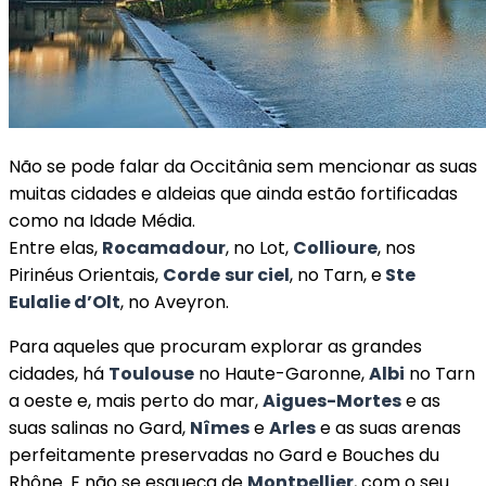
Não se pode falar da Occitânia sem mencionar as suas
muitas cidades e aldeias que ainda estão fortificadas
como na Idade Média.
Entre elas,
Rocamadour
, no Lot,
Collioure
, nos
Pirinéus Orientais,
Corde
sur ciel
, no Tarn, e
Ste
Eulalie d’Olt
, no Aveyron.
Para aqueles que procuram explorar as grandes
cidades, há
Toulouse
no Haute-Garonne,
Albi
no Tarn
a oeste e, mais perto do mar,
Aigues-Mortes
e as
suas salinas no Gard,
Nîmes
e
Arles
e as suas arenas
perfeitamente preservadas no Gard e Bouches du
Rhône. E não se esqueça de
Montpellier
, com o seu