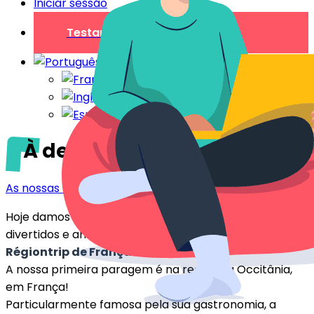
Iniciar sessão
Testar gratuitamente
À descoberta da Occitânia
As nossas regiões
Hoje damos início a uma
série de artigos
muito
divertidos e anunciamos, rufem os tambores: uma
Régiontrip de França
!
A nossa primeira paragem é na região da Occitânia,
em França!
Particularmente famosa pela sua gastronomia, a