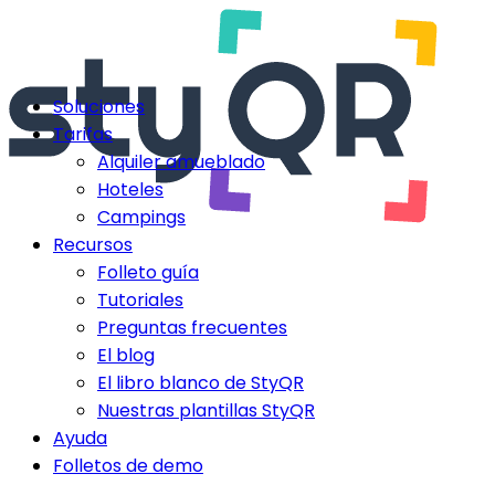
Soluciones
Tarifas
Alquiler amueblado
Hoteles
Campings
Recursos
Folleto guía
Tutoriales
Preguntas frecuentes
El blog
El libro blanco de StyQR
Nuestras plantillas StyQR
Ayuda
Folletos de demo