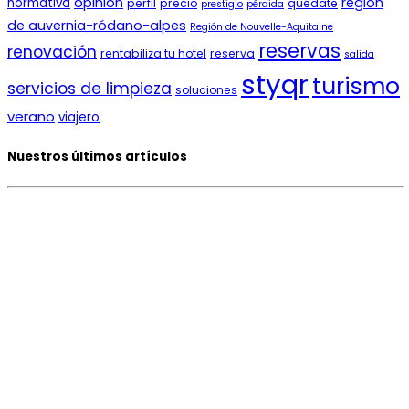
opinión
región
normativa
perfil
precio
quédate
prestigio
pérdida
de auvernia-ródano-alpes
Región de Nouvelle-Aquitaine
reservas
renovación
rentabiliza tu hotel
reserva
salida
styqr
turismo
servicios de limpieza
soluciones
verano
viajero
Nuestros últimos artículos