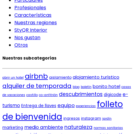
Particulares
Profesionales
Características
Nuestras regiones
StyQR Interior
Nos gustan
Otros
Nuestras subcategorías
airbnb
alojamiento turístico
aislamiento
abrir un hotel
alquiler de temporada
bonito hotel
blog
boletín
casas
descubrimientos
e-
digicode
de vacaciones
castillo
co-anfitrión
folleto
equipo
turismo
Entrega de llaves
experiencias
de bienvenida
ingresos
instagram
jardín
naturaleza
medio ambiente
marketing
normas sanitarias