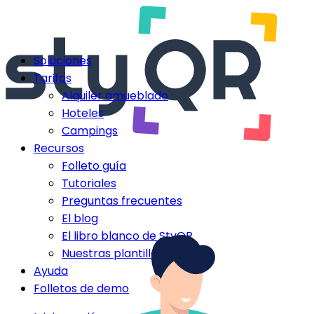
Soluciones
Tarifas
Alquiler amueblado
Hoteles
Campings
Recursos
Folleto guía
Tutoriales
Preguntas frecuentes
El blog
El libro blanco de StyQR
Nuestras plantillas StyQR
Ayuda
Folletos de demo