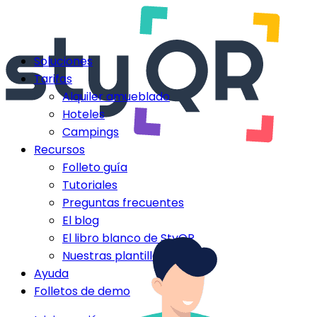
Soluciones
Tarifas
Alquiler amueblado
Hoteles
Campings
Recursos
Folleto guía
Tutoriales
Preguntas frecuentes
El blog
El libro blanco de StyQR
Nuestras plantillas StyQR
Ayuda
Folletos de demo