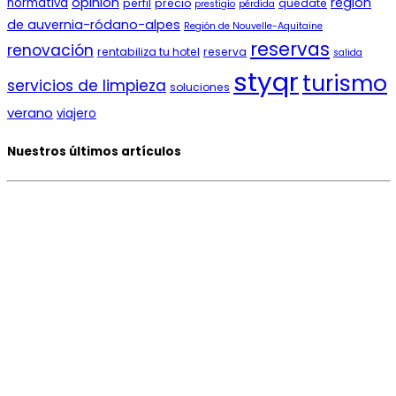
opinión
región
normativa
perfil
precio
quédate
prestigio
pérdida
de auvernia-ródano-alpes
Región de Nouvelle-Aquitaine
reservas
renovación
rentabiliza tu hotel
reserva
salida
styqr
turismo
servicios de limpieza
soluciones
verano
viajero
Nuestros últimos artículos