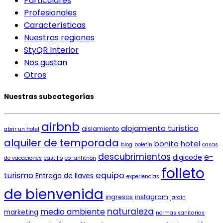
Particulares
Profesionales
Características
Nuestras regiones
StyQR Interior
Nos gustan
Otros
Nuestras subcategorías
airbnb
alojamiento turístico
aislamiento
abrir un hotel
alquiler de temporada
bonito hotel
blog
boletín
casas
descubrimientos
e-
digicode
de vacaciones
castillo
co-anfitrión
folleto
equipo
turismo
Entrega de llaves
experiencias
de bienvenida
ingresos
instagram
jardín
naturaleza
medio ambiente
marketing
normas sanitarias